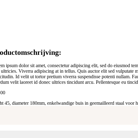
oductomschrijving:
m ipsum dolor sit amet, consectetur adipiscing elit, sed do eiusmod tem
 ultricies. Viverra adipiscing at in tellus. Quis auctor elit sed vulputa
icitudin. Id velit ut tortor pretium viverra suspendisse potenti nullam. 
rdum velit laoreet id donec ultrices tincidunt arcu. Pellentesque eu tincid
,00
t 45, diameter 180mm, enkelwandige buis in geemailleerd staal voor h