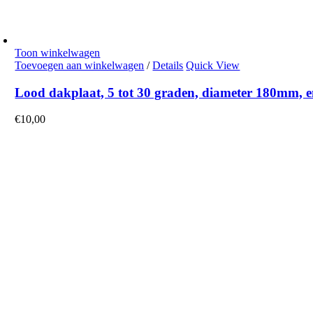
Toon winkelwagen
Toevoegen aan winkelwagen
/
Details
Quick View
Lood dakplaat, 5 tot 30 graden, diameter 180mm, en
€
10,00