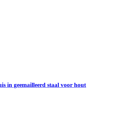
s in geemailleerd staal voor hout
Gratis levering vanaf 500 euro
Afhaling mogelijk
Service na verkoop
Veilig online betalen