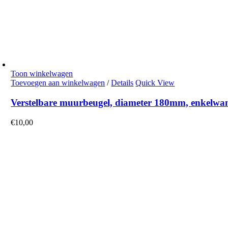
Toon winkelwagen
Toevoegen aan winkelwagen
/
Details
Quick View
Verstelbare muurbeugel, diameter 180mm, enkelwand
€
10,00