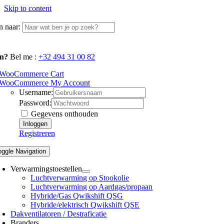
Skip to content
 naar:
n?
Bel me :
+32 494 31 00 82
WooCommerce Cart
WooCommerce My Account
Username:
Password:
Gegevens onthouden
Registreren
oggle Navigation
Verwarmingstoestellen
Luchtverwarming op Stookolie
Luchtverwarming op Aardgas/propaan
Hybride/Gas Qwikshift QSG
Hybride/elektrisch Qwikshift QSE
Dakventilatoren / Destraficatie
Branders