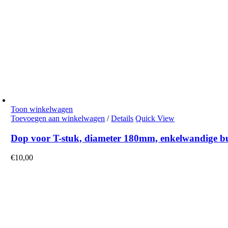
Toon winkelwagen
Toevoegen aan winkelwagen
/
Details
Quick View
Dop voor T-stuk, diameter 180mm, enkelwandige bui
€
10,00